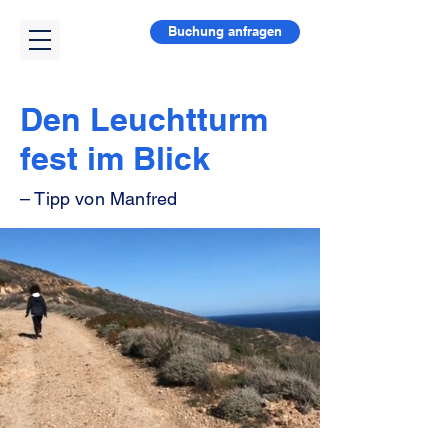
Buchung anfragen
Den Leuchtturm
fest im Blick
– Tipp
von Manfred